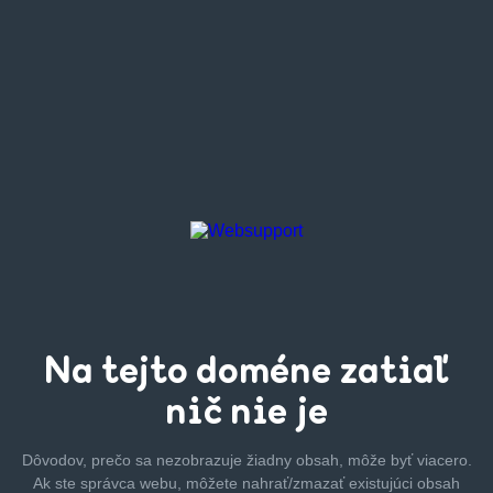
Na tejto
doméne zatiaľ
nič nie je
Dôvodov, prečo sa nezobrazuje žiadny obsah, môže byť
viacero.
Ak ste správca webu, môžete nahrať/zmazať
existujúci obsah