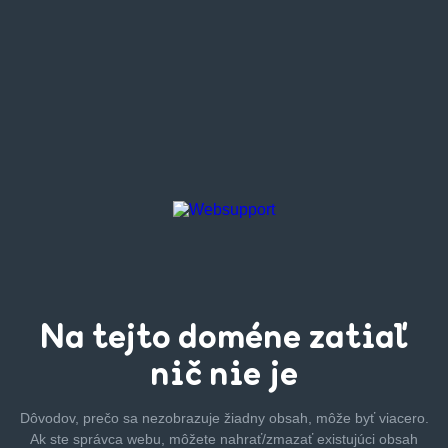
Na tejto
doméne zatiaľ
nič nie je
Dôvodov, prečo sa nezobrazuje žiadny obsah, môže byť
viacero.
Ak ste správca webu, môžete nahrať/zmazať
existujúci obsah