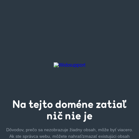
Na tejto
doméne zatiaľ
nič nie je
Dôvodov, prečo sa nezobrazuje žiadny obsah, môže byť
viacero.
Ak ste správca webu, môžete nahrať/zmazať
existujúci obsah