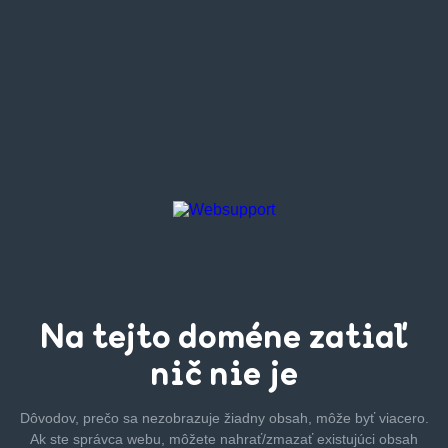
Na tejto
doméne zatiaľ
nič nie je
Dôvodov, prečo sa nezobrazuje žiadny obsah, môže byť
viacero.
Ak ste správca webu, môžete nahrať/zmazať
existujúci obsah