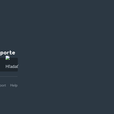
pporte
ort
Help