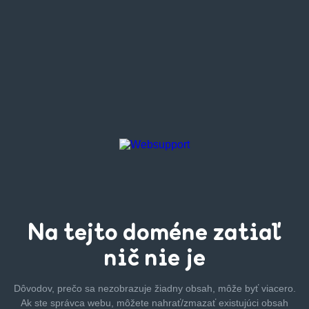
Na tejto
doméne zatiaľ
nič nie je
Dôvodov, prečo sa nezobrazuje žiadny obsah, môže byť
viacero.
Ak ste správca webu, môžete nahrať/zmazať
existujúci obsah