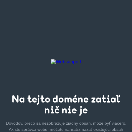
Na tejto
doméne zatiaľ
nič nie je
Dôvodov, prečo sa nezobrazuje žiadny obsah, môže byť
viacero.
Ak ste správca webu, môžete nahrať/zmazať
existujúci obsah