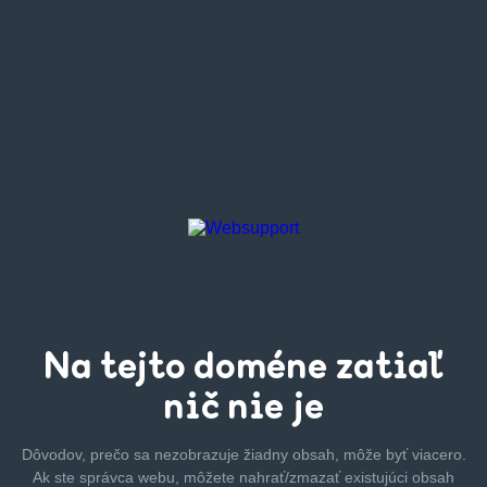
Na tejto
doméne zatiaľ
nič nie je
Dôvodov, prečo sa nezobrazuje žiadny obsah, môže byť
viacero.
Ak ste správca webu, môžete nahrať/zmazať
existujúci obsah